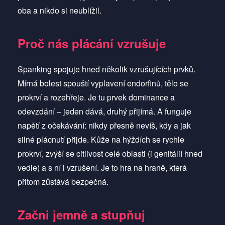
oba a nikdo si neublížil.
Proč nás plácání vzrušuje
Spanking spojuje hned několik vzrušujících prvků.
Mírná bolest spouští vyplavení endorfinů, tělo se
prokrví a rozehřeje. Je tu prvek dominance a
odevzdání – jeden dává, druhý přijímá. A funguje
napětí z očekávání: nikdy přesně nevíš, kdy a jak
silné plácnutí přijde. Kůže na hýždích se rychle
prokrví, zvýší se citlivost celé oblasti (i genitálií hned
vedle) a s ní i vzrušení. Je to hra na hraně, která
přitom zůstává bezpečná.
Začni jemně a stupňuj