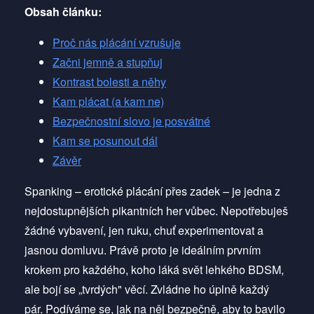
Obsah článku:
Proč nás plácání vzrušuje
Začni jemně a stupňuj
Kontrast bolesti a něhy
Kam plácat (a kam ne)
Bezpečnostní slovo je posvátné
Kam se posunout dál
Závěr
Spanking – erotické plácání přes zadek – je jedna z
nejdostupnějších pikantních her vůbec. Nepotřebuješ
žádné vybavení, jen ruku, chuť experimentovat a
jasnou domluvu. Právě proto je ideálním prvním
krokem pro každého, koho láká svět lehkého BDSM,
ale bojí se „tvrdých" věcí. Zvládne ho úplně každý
pár. Podíváme se, jak na něj bezpečně, aby to bavilo