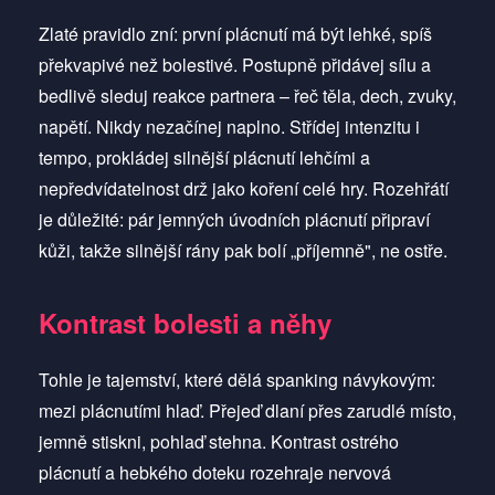
Zlaté pravidlo zní: první plácnutí má být lehké, spíš
překvapivé než bolestivé. Postupně přidávej sílu a
bedlivě sleduj reakce partnera – řeč těla, dech, zvuky,
napětí. Nikdy nezačínej naplno. Střídej intenzitu i
tempo, prokládej silnější plácnutí lehčími a
nepředvídatelnost drž jako koření celé hry. Rozehřátí
je důležité: pár jemných úvodních plácnutí připraví
kůži, takže silnější rány pak bolí „příjemně", ne ostře.
Kontrast bolesti a něhy
Tohle je tajemství, které dělá spanking návykovým:
mezi plácnutími hlaď. Přejeď dlaní přes zarudlé místo,
jemně stiskni, pohlaď stehna. Kontrast ostrého
plácnutí a hebkého doteku rozehraje nervová