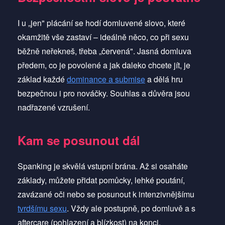
I u „jen" plácání se hodí domluvené slovo, které
okamžitě vše zastaví – ideálně něco, co při sexu
běžně neřekneš, třeba „červená". Jasná domluva
předem, co je povolené a jak daleko chcete jít, je
základ každé
dominance a submise
a dělá hru
bezpečnou i pro nováčky. Souhlas a důvěra jsou
nadřazené vzrušení.
Kam se posunout dál
Spanking je skvělá vstupní brána. Až si osaháte
základy, můžete přidat pomůcky, lehké poutání,
zavázané oči nebo se posunout k intenzivnějšímu
tvrdšímu sexu
. Vždy ale postupně, po domluvě a s
aftercare (pohlazení a blízkost) na konci.