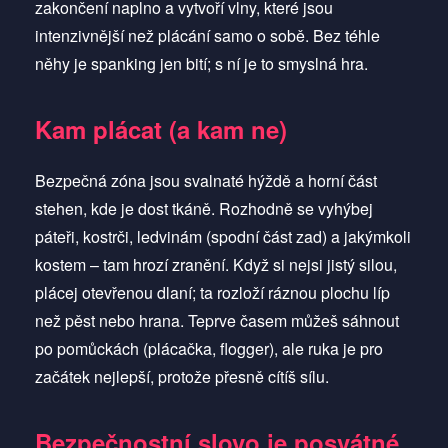
zakončení naplno a vytvoří vlny, které jsou
intenzivnější než plácání samo o sobě. Bez téhle
něhy je spanking jen bití; s ní je to smyslná hra.
Kam plácat (a kam ne)
Bezpečná zóna jsou svalnaté hýždě a horní část
stehen, kde je dost tkáně. Rozhodně se vyhýbej
páteři, kostrči, ledvinám (spodní část zad) a jakýmkoli
kostem – tam hrozí zranění. Když si nejsi jistý silou,
plácej otevřenou dlaní; ta rozloží ráznou plochu líp
než pěst nebo hrana. Teprve časem můžeš sáhnout
po pomůckách (plácačka, flogger), ale ruka je pro
začátek nejlepší, protože přesně cítíš sílu.
Bezpečnostní slovo je posvátné