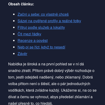
Obsah článku:
Začni u sebe: co vlastně chceš
Sázej na ověřené profily a reálné fotky
Filtruj podle služeb a lokality
Čti mezi řádky
Recenze a pověst
Neb,oj se říct, když to nesedí
Závěr
Nabídka je široká a na první pohled se v ní dá
snadno ztratit. Přitom právě dobrý výběr rozhoduje o
tom, jestli odejdeš nadšený, nebo zklamaný. Dobrá
volba přitom není o štěstí, ale o pár jednoduchých
vodítkách, která zvládne každý. Ukážeme si, na co se
dívat a čemu se vyhnout, abys předešel zklamání a
našel přesně to, co hledáš.