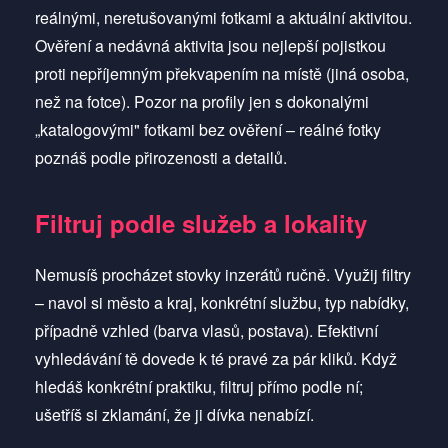
reálnými, neretušovanými fotkami a aktuální aktivitou.
Ověření a nedávná aktivita jsou nejlepší pojistkou
proti nepříjemným překvapením na místě (jiná osoba,
než na fotce). Pozor na profily jen s dokonalými
„katalogovými" fotkami bez ověření – reálné fotky
poznáš podle přirozenosti a detailů.
Filtruj podle služeb a lokality
Nemusíš procházet stovky inzerátů ručně. Využij filtry
– navol si město a kraj, konkrétní službu, typ nabídky,
případně vzhled (barva vlasů, postava). Efektivní
vyhledávání tě dovede k té pravé za pár kliků. Když
hledáš konkrétní praktiku, filtruj přímo podle ní;
ušetříš si zklamání, že ji dívka nenabízí.