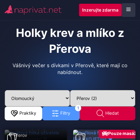
Inzerujte zdarma
Holky krev a mlíko z
Přerova
Vášnivý večer s dívkami v Přerově, které mají co
nabídnout.
1
Praktiky
Filtry
Hledat
Martina slovensko 💜
(36 let)
Pouze masáž
Přerov
1
3