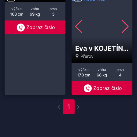
výška
váha
prsa
168 cm
69 kg
3
Zobraz číslo
Eva v KOJETÍNĚ ❤️
Přerov
výška
váha
prsa
170 cm
68 kg
4
Zobraz číslo
1