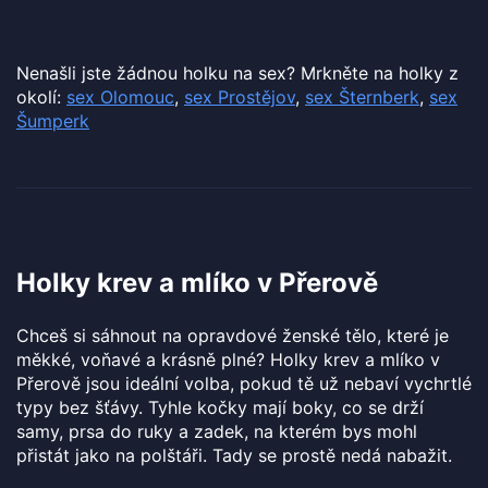
Nenašli jste žádnou holku na sex? Mrkněte na holky z
okolí:
sex Olomouc
,
sex Prostějov
,
sex Šternberk
,
sex
Šumperk
Holky krev a mlíko v Přerově
Chceš si sáhnout na opravdové ženské tělo, které je
měkké, voňavé a krásně plné? Holky krev a mlíko v
Přerově jsou ideální volba, pokud tě už nebaví vychrtlé
typy bez šťávy. Tyhle kočky mají boky, co se drží
samy, prsa do ruky a zadek, na kterém bys mohl
přistát jako na polštáři. Tady se prostě nedá nabažit.