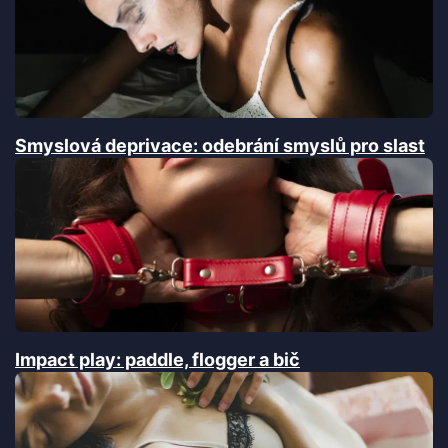
Smyslová deprivace: odebrání smyslů pro slast
Impact play: paddle, flogger a bič