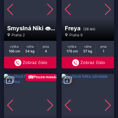
Smyslná Niki 👄
Freya
(32 let)
(26 let)
Praha 2
Praha 9
výška
váha
prsa
výška
váha
prsa
166 cm
54 kg
4
176 cm
57 kg
1
Zobraz číslo
Zobraz číslo
Pouze masáž
4
4