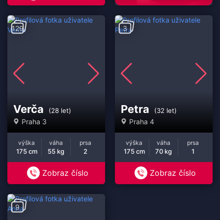
129
3
Verča
Petra
(28 let)
(32 let)
Praha 3
Praha 4
výška
váha
prsa
výška
váha
prsa
175 cm
55 kg
2
175 cm
70 kg
1
Zobraz číslo
Zobraz číslo
9