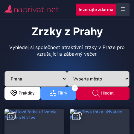
Inzerujte zdarma
Zrzky z Prahy
Vyhledej si společnost atraktivní zrzky v Praze pro
vzrušující a zábavný večer.
1
Praktiky
Filtry
Hledat
10
12