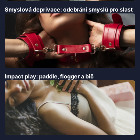
Smyslová deprivace: odebrání smyslů pro slast
Impact play: paddle, flogger a bič