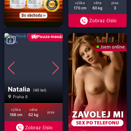
výška
váha
prsa
170 cm
60 kg
3
Zobraz číslo
Pouze masáž
6
Natalia
(40 let)
Praha 8
výška
váha
prsa
168 cm
62 kg
Zobraz číslo