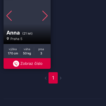
Anna
(21 let)
Praha 5
výška
váha
prsa
170 cm
50 kg
3
Zobraz číslo
1