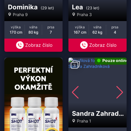
Dominika
Lea
(29 let)
(23 let)
Praha 9
Praha 3
výška
váha
prsa
výška
váha
prsa
170 cm
80 kg
7
167 cm
62 kg
4
Zobraz číslo
Zobraz číslo
Pouze online
3
Sandra Zahradníková
Praha 1