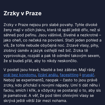
Zrzky v Praze
Zrzky v Praze nejsou pro slabé povahy. Tyhle divoké
ženy mají v očích jiskru, která tě spálí ještě dřív, než si
sáhneš pod peřinu. Jsou vášnivé, živelné a nezkrotné –
jako oheň, co nečeká na povolení. Stačí jeden pohled a
víš, že tohle nebude obyčejná noc. Zrzavé vlasy, pihy,
zlobivý úsměv a jazyk ostřejší než bič. Zrzka tě
vyprovokuje, rozpálí a pak tě odmění takovým sexem,
že si budeš přát, aby to nikdy neskončilo.
V posteli jsou hravé, hlasité a bez zábran. Mají rády
orál bez kondomu
,
lízání análu
,
facesitting
i
grupáč
.
Nebojí se experimentů, naopak – často to jsou právě
zrzky, kdo přichází s novými nápady. Umí ti dát něhu i
facku, smích i křik, a vždycky se postarají o to, aby sis
je pamatoval. A věř, že pod těmi ohnivými vlasy se
skrývá ještě větší žár mezi nohama.