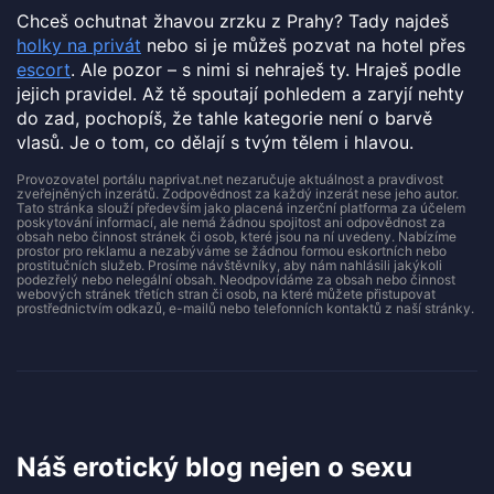
Chceš ochutnat žhavou zrzku z Prahy? Tady najdeš
holky na privát
nebo si je můžeš pozvat na hotel přes
escort
. Ale pozor – s nimi si nehraješ ty. Hraješ podle
jejich pravidel. Až tě spoutají pohledem a zaryjí nehty
do zad, pochopíš, že tahle kategorie není o barvě
vlasů. Je o tom, co dělají s tvým tělem i hlavou.
Provozovatel portálu naprivat.net nezaručuje aktuálnost a pravdivost
zveřejněných inzerátů. Zodpovědnost za každý inzerát nese jeho autor.
Tato stránka slouží především jako placená inzerční platforma za účelem
poskytování informací, ale nemá žádnou spojitost ani odpovědnost za
obsah nebo činnost stránek či osob, které jsou na ní uvedeny. Nabízíme
prostor pro reklamu a nezabýváme se žádnou formou eskortních nebo
prostitučních služeb. Prosíme návštěvníky, aby nám nahlásili jakýkoli
podezřelý nebo nelegální obsah. Neodpovídáme za obsah nebo činnost
webových stránek třetích stran či osob, na které můžete přistupovat
prostřednictvím odkazů, e-mailů nebo telefonních kontaktů z naší stránky.
Náš erotický blog nejen o sexu