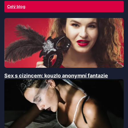
Celý blog
Sex s cizincem: kouzlo anonymní fantazie