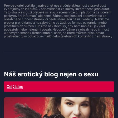
Provozovatel portálu naprivat.net nezaručuje aktuálnost a pravdivost
zveřejněných inzerátů. Zodpovědnost za každý inzerát nese jeho autor.
Tato stránka slouží především jako placená inzerční platforma za účelem
poskytování informací, ale nemá žádnou spojitost ani odpovědnost za
obsah nebo činnost stránek či osob, které jsou na ní uvedeny. Nabízíme
prostor pro reklamu a nezabýváme se žádnou formou eskortních nebo
prostitučních služeb. Prosíme návštěvníky, aby nám nahlásili jakýkoli
podezřelý nebo nelegální obsah. Neodpovídáme za obsah nebo činnost
webových stránek třetích stran či osob, na které můžete přistupovat
prostřednictvím odkazů, e-mailů nebo telefonních kontaktů z naší stránky.
Náš erotický blog nejen o sexu
Celý blog