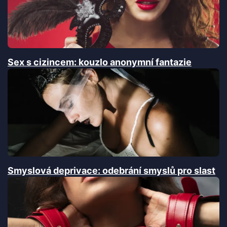
Sex s cizincem: kouzlo anonymní fantazie
Smyslová deprivace: odebrání smyslů pro slast