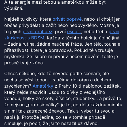
A ta energie mezi tebou a amatérkou může být
výbušná.
Najdeš tu dívky, které
privát poprvé
, nebo si chtějí jen
občas přivydělat a zažít něco neobvyklého. Možná je
to jejich
první orál bez
, první
escort
, nebo třeba
první
zkušenost s BDSM
. Každá z těchto holek je úplně jiná
– žádná rutina, žádné naučené fráze. Jen tělo, touha a
přitažlivost, která je opravdová. Pokud tě vzrušuje
myšlenka, že jsi pro ni první v něčem novém, tohle je
přesně tvoje zóna.
Chceš někoho, kdo tě nevede podle scénáře, ale
nechá se vést tebou – s očima dokořán a dechem
zrychleným?
Amatérky
z Prahy 10 ti nabídnou zážitek,
který nejde nacvičit. Jsou to dívky z vedlejšího
vchodu, holky ze školy, číšnice, studentky… a právě to,
že nejsou „profesionálky“, je to, co dělá každou minutu
s nimi tak zatraceně žhavou. Tak si vyber tu svou a
napiš jí. Protože jediné, co se v tomhle případě
simuluje, je pocit, že jsi to nezažil už dávno.