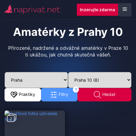
Inzerujte zdarma
Amatérky z Prahy 10
Přirozené, nadržené a odvážné amatérky v Praze 10
ti ukážou, jak chutná skutečná vášeň.
1
Praktiky
Filtry
Hledat
2