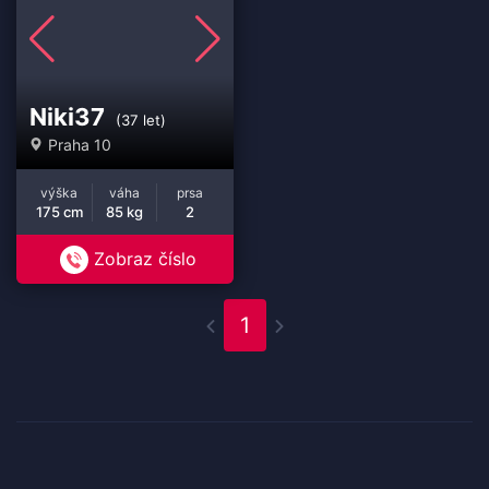
Niki37
(37 let)
Praha 10
výška
váha
prsa
175 cm
85 kg
2
Zobraz číslo
1