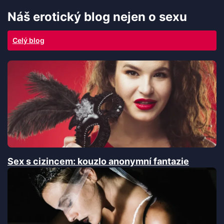
Náš erotický blog nejen o sexu
Celý blog
Sex s cizincem: kouzlo anonymní fantazie