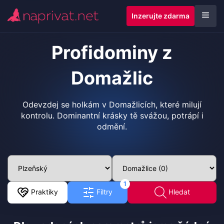
Inzerujte zdarma
Profidominy z
Domažlic
Odevzdej se holkám v Domažlicích, které milují
kontrolu. Dominantní krásky tě svážou, potrápí i
odmění.
1
Praktiky
Filtry
Hledat