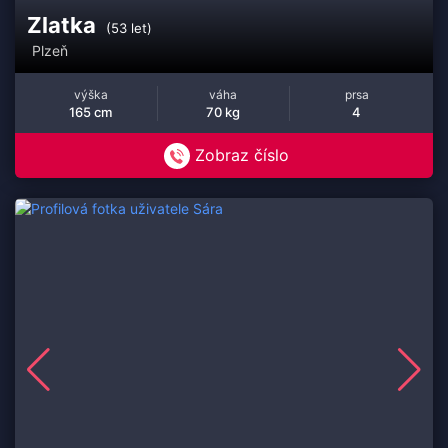
Zlatka
(53 let)
Plzeň
výška
váha
prsa
165 cm
70 kg
4
Zobraz číslo