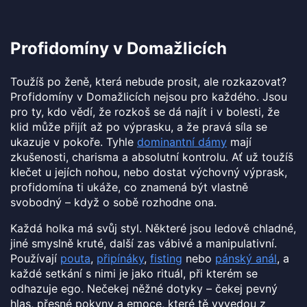
Profidomíny v Domažlicích
Toužíš po ženě, která nebude prosit, ale rozkazovat?
Profidomíny v Domažlicích nejsou pro každého. Jsou
pro ty, kdo vědí, že rozkoš se dá najít i v bolesti, že
klid může přijít až po výprasku, a že pravá síla se
ukazuje v pokoře. Tyhle
dominantní dámy
mají
zkušenosti, charisma a absolutní kontrolu. Ať už toužíš
klečet u jejích nohou, nebo dostat výchovný výprask,
profidomína ti ukáže, co znamená být vlastně
svobodný – když o sobě rozhodne ona.
Každá holka má svůj styl. Některé jsou ledově chladné,
jiné smyslně kruté, další zas vábivé a manipulativní.
Používají
pouta
,
připínáky
,
fisting
nebo
pánský anál
, a
každé setkání s nimi je jako rituál, při kterém se
odhazuje ego. Nečekej něžné dotyky – čekej pevný
hlas, přesné pokyny a emoce, které tě vyvedou z