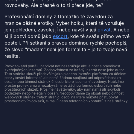
rovnováhy. Ale přesně o to ti přece jde, ne?
Profesionální dominy z Domažlic tě zavedou za
hranice běžné erotiky. Vyber holku, která tě vzrušuje
jen pohledem, zavolej jí nebo navštiv její
privát
. A nebo
si ji pozvi domů jako
escort
, kde tě sváže přímo ve tvé
posteli. Při setkání s pravou domínou rychle pochopíš,
že slovo "madam" není jen formalita – je to tvoje nová
realita.
Provozovatel portálu naprivat.net nezaručuje aktuálnost a pravdivost
zveřejněných inzerátů. Zodpovědnost za každý inzerát nese jeho autor.
Tato stránka slouží především jako placená inzerční platforma za účelem
poskytování informací, ale nemá žádnou spojitost ani odpovědnost za
obsah nebo činnost stránek či osob, které jsou na ní uvedeny. Nabízíme
prostor pro reklamu a nezabýváme se žádnou formou eskortních nebo
prostitučních služeb. Prosíme návštěvníky, aby nám nahlásili jakýkoli
podezřelý nebo nelegální obsah. Neodpovídáme za obsah nebo činnost
webových stránek třetích stran či osob, na které můžete přistupovat
prostřednictvím odkazů, e-mailů nebo telefonních kontaktů z naší stránky.