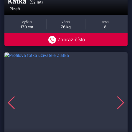
Katka
(52 let)
Plzeň
výška
váha
prsa
170 cm
76 kg
8
Zobraz číslo