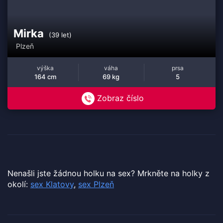
Mirka
(39 let)
Plzeň
výška
váha
prsa
164 cm
69 kg
5
Zobraz číslo
Nenašli jste žádnou holku na sex? Mrkněte na holky z
okolí:
sex Klatovy
,
sex Plzeň