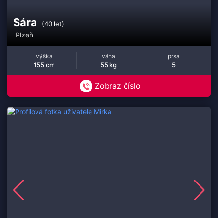
Sára
(40 let)
Plzeň
výška
váha
prsa
155 cm
55 kg
5
Zobraz číslo