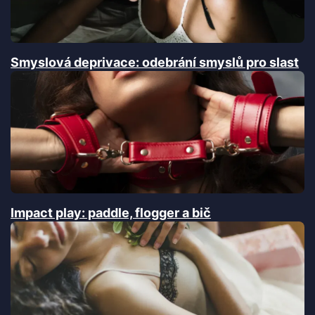
Smyslová deprivace: odebrání smyslů pro slast
Impact play: paddle, flogger a bič