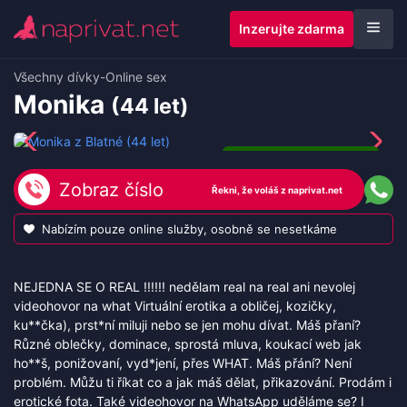
Inzerujte zdarma
Všechny dívky
-
Online sex
Monika
(44 let)
Pouze online služby
Zobraz číslo
Nabízím pouze online služby, osobně se nesetkáme
NEJEDNA SE O REAL !!!!!! nedělam real na real ani nevolej
videohovor na what Virtuální erotika a obličej, kozičky,
ku**čka), prst*ní miluji nebo se jen mohu dívat. Máš přaní?
Různé oblečky, dominace, sprostá mluva, koukací web jak
ho**š, ponižovaní, vyd*jení, přes WHAT. Máš přání? Není
problém. Můžu ti říkat co a jak máš dělat, přikazování. Prodám i
erotické fota. Také videohovor na WhatsApp uděláme se? I