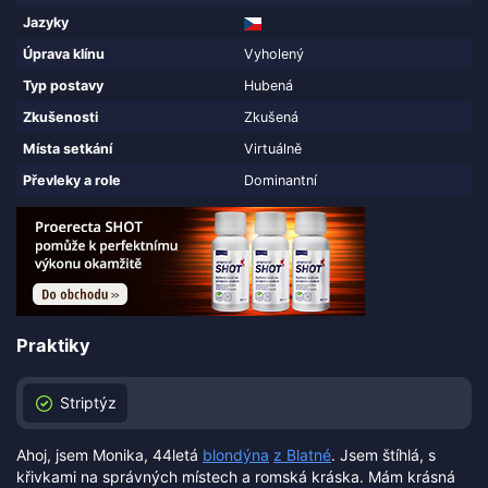
Jazyky
Úprava klínu
Vyholený
Typ postavy
Hubená
Zkušenosti
Zkušená
Místa setkání
Virtuálně
Převleky a role
Dominantní
Praktiky
Striptýz
Ahoj, jsem Monika, 44letá
blondýna
z Blatné
. Jsem štíhlá, s
křivkami na správných místech a romská kráska. Mám krásná