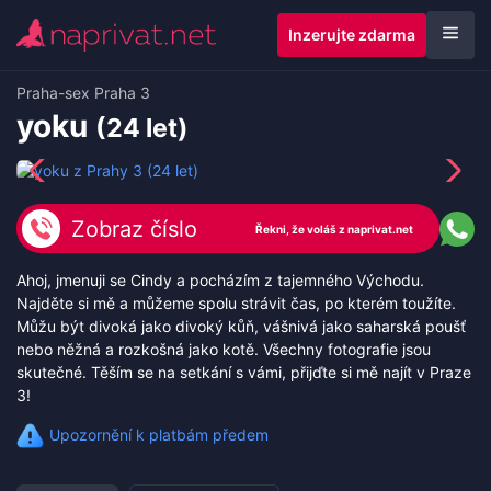
Inzerujte zdarma
Praha
-
sex Praha 3
yoku
(24 let)
Zobraz číslo
Ahoj, jmenuji se Cindy a pocházím z tajemného Východu.
Najděte si mě a můžeme spolu strávit čas, po kterém toužíte.
Můžu být divoká jako divoký kůň, vášnivá jako saharská poušť
nebo něžná a rozkošná jako kotě. Všechny fotografie jsou
skutečné. Těším se na setkání s vámi, přijďte si mě najít v Praze
3!
Upozornění k platbám předem