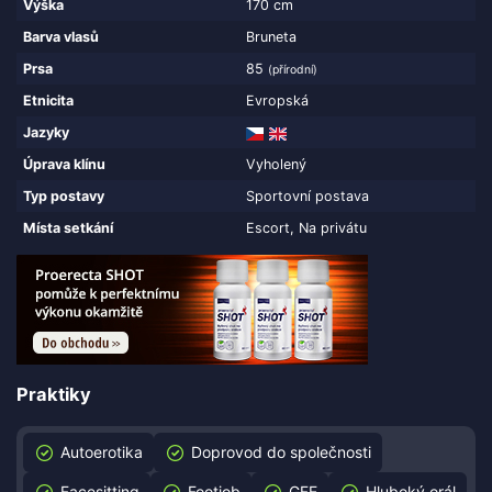
Výška
170 cm
Barva vlasů
Bruneta
Prsa
85
(přírodní)
Etnicita
Evropská
Jazyky
Úprava klínu
Vyholený
Typ postavy
Sportovní postava
Místa setkání
Escort, Na privátu
Praktiky
Autoerotika
Doprovod do společnosti
Facesitting
Footjob
GFE
Hluboký orál