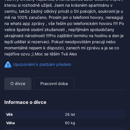
kterou si rozhodně užiješ. Jsem na krásném apartmánu v
centru, takže žádný ošklivý privát o 5ti pokojích, soukromí je u
mě na 100% zaručeno. Prosím jen o telefonní hovory, nereaguji
na whats app zprávy , vše řeším po telefonickém hovoru !!!! Po
velice špatné osobní zkušenosti , nepřijímám spoluobčany
ukrajinské národnosti !!!Pro zajištění termínu na hodinu a den je
lepší udělat si rezervaci. Pokud neodpovídám pracuji nebo
momentálně nejsem k dispozici, zanech mi zprávu a ja se co
nejdříve ozvu ;).Moc se těším Tvá Alex
Upozornění k platbám předem
O dívce
Pracovní doba
Informace o dívce
Věk
26 let
Váha
60 kg