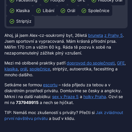
Klasika
Líbání
Orál
Společnice
Striptýz
Ahoj, já jsem Alex-cz-soukromý byt, 26letá
bruneta
z Prahy 5
.
Jsem sportovní a vypracovaná. Mám krásná přírodní prsa.
Měřím 170 cm a vážím 60 kg. Ráda tě pozvu k sobě na
nezapomenutelný zážitek plný vzrušení.
Mezi mé oblíbené praktiky patří
doprovod do společnosti
,
GFE
,
klasika
,
orál
,
společnice
, striptýz, autoerotika, facesitting a
mnoho dalšího.
Setkáme se formou
escortu
– ráda přijedu za tebou a v
diskrétním prostředí privátu. Domluvíme se česky a anglicky.
Mrkni i na další nabídku:
sex v Praze 5
a
holky Praha
. Ozvi se
mi na
737949915
a nech se hýčkat.
TIP: Nemáš moc zkušeností s priváty? Přečti si
Jak zvládnout
první návštěvu privátu
a buď v klidu.