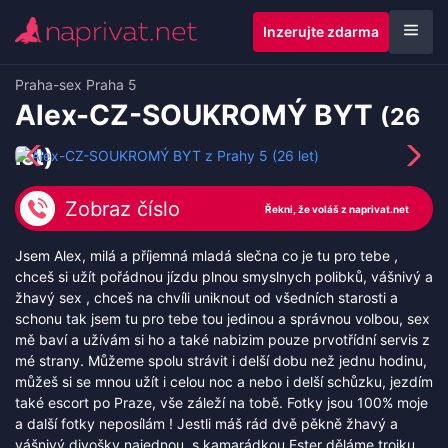
Inzerujte zdarma
Praha
-
sex Praha 5
Alex-CZ-SOUKROMÝ BYT
(26
let)
Zobraz číslo
Jsem Alex, milá a příjemná mladá slečna co je tu pro tebe ,
chceš si užít pořádnou jízdu plnou smyslnych polibků, vášnivý a
žhavý sex , chceš na chvíli uniknout od všedních starosti a
schonu tak jsem tu pro tebe tou jedinou a správnou volbou, sex
mě baví a užívám si ho a také nabizim pouze prvotřídní servis z
mé strany. Můžeme spolu strávit i delší dobu než jednu hodinu,
můžeš si se mnou užít i celou noc a nebo i delší schůzku, jezdím
také escort po Praze, vše záleží na tobě. Fotky jsou 100% moje
a další fotky neposílám ! Jestli máš rád dvě pěkně žhavý a
vášnivý divošky najednou, s kamarádkou Ester děláme trojku ,